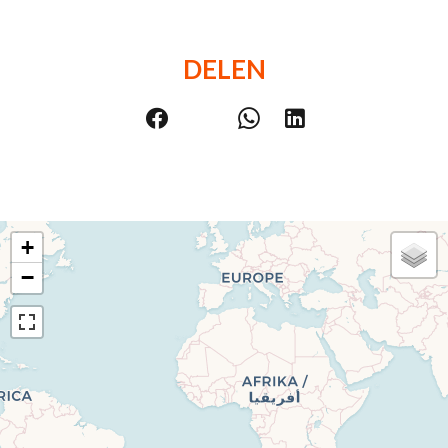
DELEN
+
−