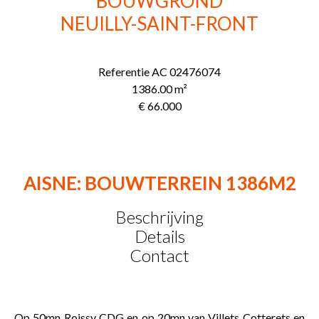
BOUWGROND
NEUILLY-SAINT-FRONT
Referentie
AC 02476074
1386.00
m²
€ 66.000
AISNE: BOUWTERREIN 1386M2
Beschrijving
Details
Contact
Op 50mn Roissy CDG en op 20mn van Villets Cotterets en