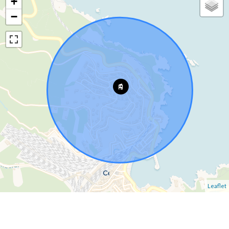
+
−
Leaflet