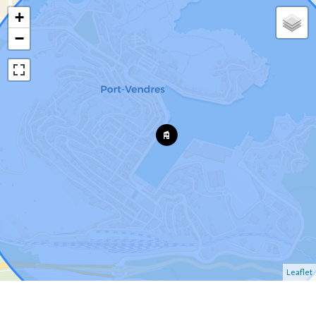
+
−
Leaflet