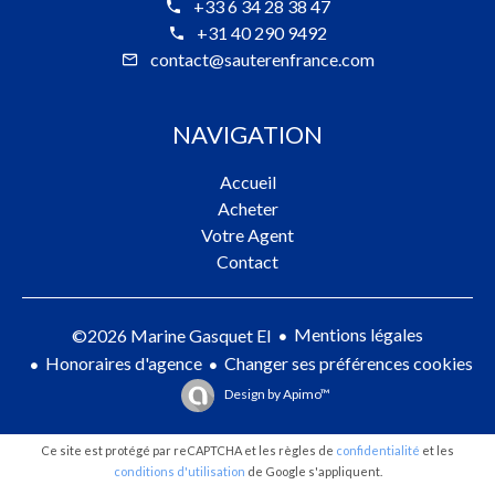
+33 6 34 28 38 47
+31 40 290 9492
contact@sauterenfrance.com
NAVIGATION
Accueil
Acheter
Votre Agent
Contact
Mentions légales
©2026 Marine Gasquet EI
Honoraires d'agence
Changer ses préférences cookies
Design by
Apimo™
Ce site est protégé par reCAPTCHA et les règles de
confidentialité
et les
conditions d'utilisation
de Google s'appliquent.