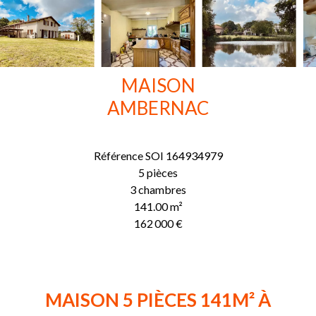
MAISON
AMBERNAC
Référence
SOI 164934979
5 pièces
3 chambres
141.00
m²
162 000 €
MAISON 5 PIÈCES 141M² À