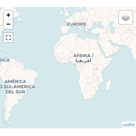
+
−
Leaflet