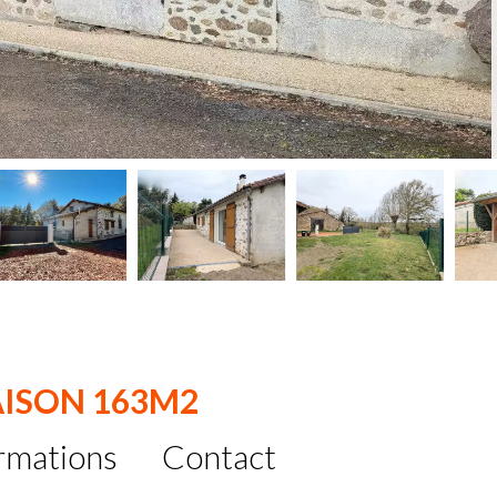
AISON 163M2
rmations
Contact