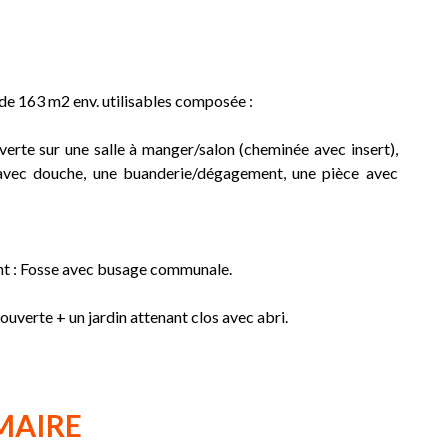
 de 163 m2 env. utilisables composée :
erte sur une salle à manger/salon (cheminée avec insert),
n avec douche, une buanderie/dégagement, une pièce avec
ent : Fosse avec busage communale.
couverte + un jardin attenant clos avec abri.
MAIRE