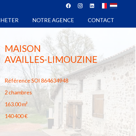
CHETER
NOTRE AGENCE
CONTACT
MAISON
AVAILLES-LIMOUZINE
Référence
SOI 864634948
2 chambres
163.00
m²
140 400 €