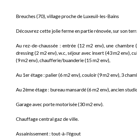
Breuches (70), village proche de Luxeuil-les-Bains
Découvrez cette jolie ferme en partie rénovée, sur son ter
Au rez-de-chaussée : entrée (12 m2 env), une chambre (
dressing (2 m2 env), w.c, séjour avec insert (43 m2 env), c
(9 m2 env), chaufferie/buanderie (15 m2 env),
Au 1er étage : palier (6 m2 env), couloir (9 m2 env), 3 chamb
Au 2ème étage : bureau mansardé (6 m2 env), ancien studi
Garage avec porte motorisée (30 m2 env).
Chauffage central gaz de ville.
Assainissement : tout-à-l'égout