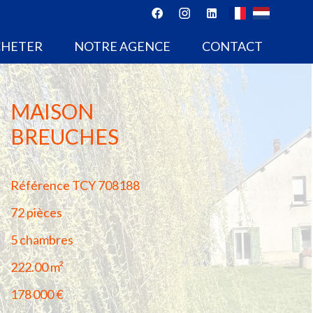
CHETER
NOTRE AGENCE
CONTACT
MAISON
BREUCHES
Référence
TCY 708188
72 pièces
5 chambres
222.00
m²
178 000 €