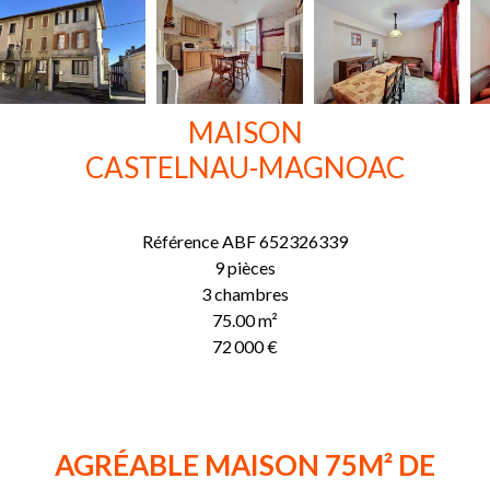
MAISON
CASTELNAU-MAGNOAC
Référence
ABF 652326339
9 pièces
3 chambres
75.00
m²
72 000 €
AGRÉABLE MAISON 75M² DE