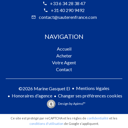
+33 6 34 28 38 47
+31 40 290 9492
contact@sauterenfrance.com
NAVIGATION
Accueil
Acheter
Votre Agent
Contact
Mentions légales
©2026 Marine Gasquet EI
Honoraires d'agence
Changer ses préférences cookies
Design by
Apimo™
Ce site est protégé par reCAPTCHA et les règles de
confidentialité
et les
conditions d'utilisation
de Google s'appliquent.