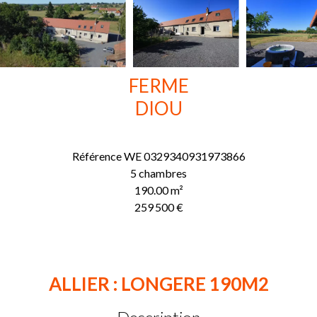
FERME
DIOU
Référence
WE 0329340931973866
5 chambres
190.00
m²
259 500 €
ALLIER : LONGERE 190M2