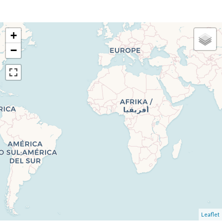
+
−
Leaflet