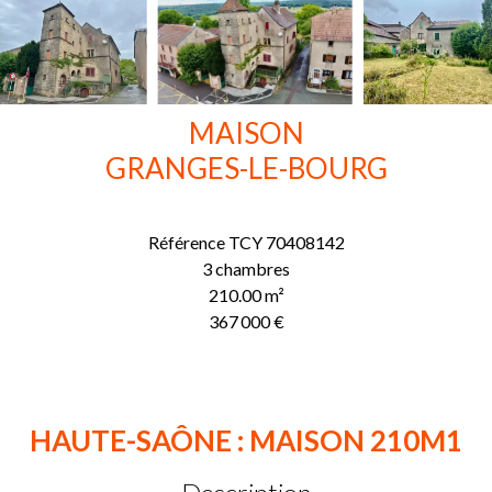
MAISON
GRANGES-LE-BOURG
Référence
TCY 70408142
3 chambres
210.00
m²
367 000 €
HAUTE-SAÔNE : MAISON 210M1