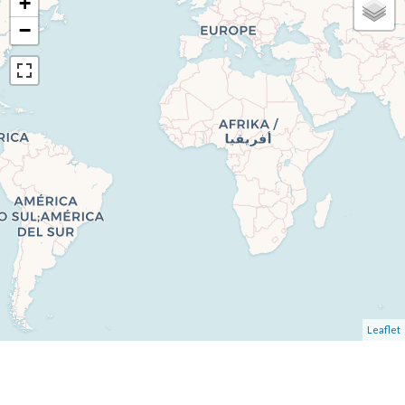
+
−
Leaflet