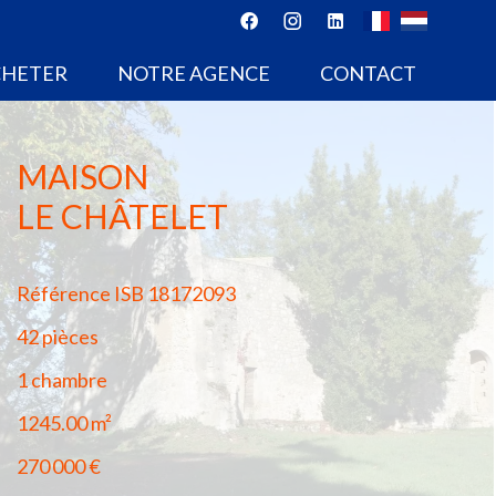
CHETER
NOTRE AGENCE
CONTACT
MAISON
LE CHÂTELET
Référence
ISB 18172093
42 pièces
1 chambre
1245.00
m²
270 000 €