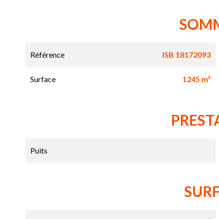
SOM
Référence
ISB 18172093
Surface
1245 m²
PREST
Puits
SUR