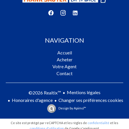
NAVIGATION
Accueil
Acheter
Votre Agent
Contact
Mentions légales
©2026 Realtix™
Honoraires d'agence
Changer ses préférences cookies
Design by
Apimo™
Ce site est protégé par reCAPTCHA et les règles de
confidentialité
et les
conditions d'utilisation
de Google s'appliquent.