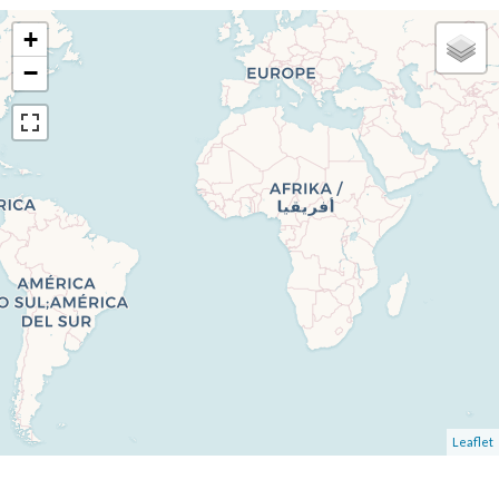
+
−
Leaflet