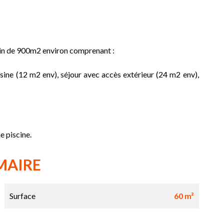
ain de 900m2 environ comprenant :
isine (12 m2 env), séjour avec accès extérieur (24 m2 env),
e piscine.
MAIRE
Surface
60 m²