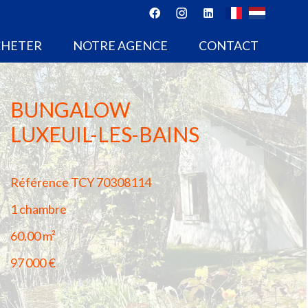
CHETER
NOTRE AGENCE
CONTACT
BUNGALOW
LUXEUIL-LES-BAINS
Référence
TCY 70308114
1 chambre
60.00
m²
97 000 €