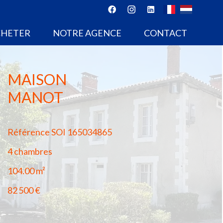
CHETER
NOTRE AGENCE
CONTACT
MAISON
MANOT
Référence
SOI 165034865
4 chambres
104.00
m²
82 500 €