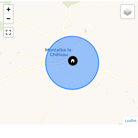
+
−
Leaflet