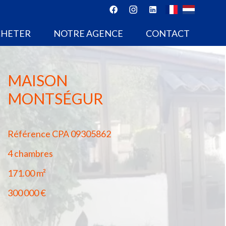
CHETER
NOTRE AGENCE
CONTACT
MAISON
MONTSÉGUR
Référence
CPA 09305862
4 chambres
171.00
m²
300 000 €