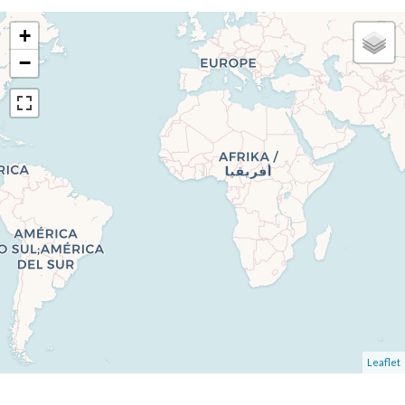
+
−
Leaflet