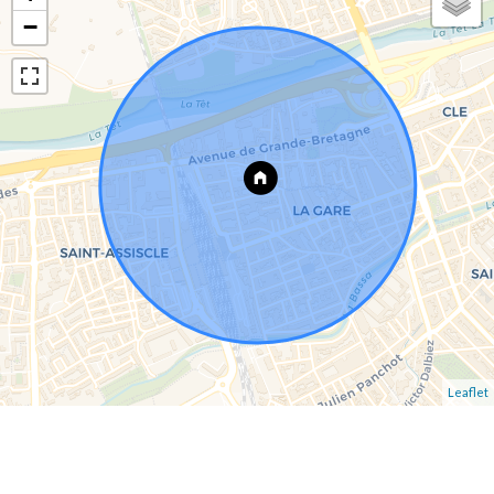
−
Leaflet