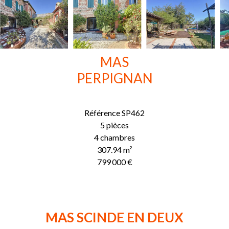
MAS
PERPIGNAN
Référence
SP462
5 pièces
4 chambres
307.94
m²
799 000 €
MAS SCINDE EN DEUX