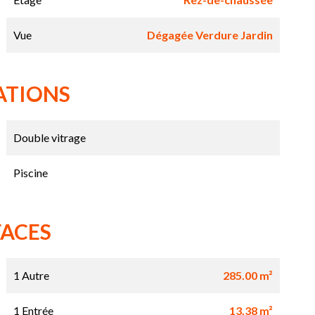
Vue
Dégagée Verdure Jardin
ATIONS
Double vitrage
Piscine
FACES
1 Autre
285.00 m²
1 Entrée
13.38 m²