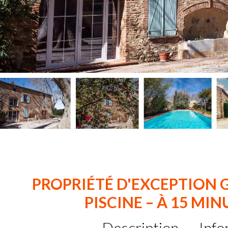
PROPRIÉTÉ D'EXCEPTION G
PISCINE – À 15 MI
Description
Info