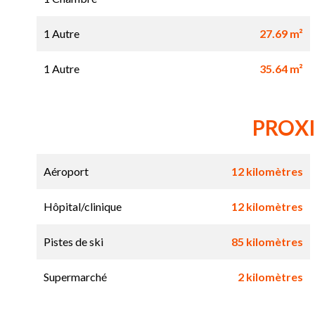
1 Autre
27.69 m²
1 Autre
35.64 m²
PROX
Aéroport
12 kilomètres
Hôpital/clinique
12 kilomètres
Pistes de ski
85 kilomètres
Supermarché
2 kilomètres