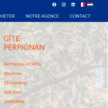
CHETER
NOTRE AGENCE
CONTACT
GÎTE
PERPIGNAN
Référence
CP341G
20 pièces
11 chambres
468.00
m²
1 690 000 €