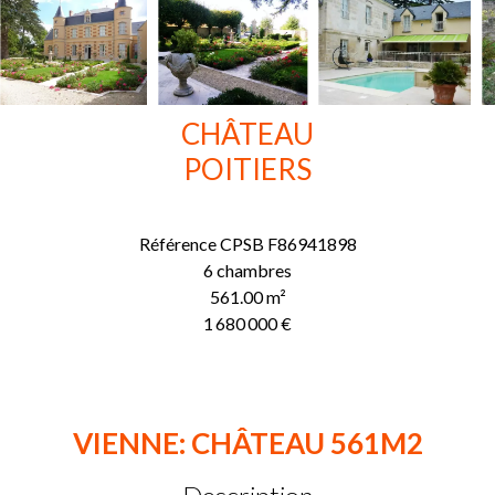
CHÂTEAU
POITIERS
Référence
CPSB F86941898
6 chambres
561.00
m²
1 680 000 €
VIENNE: CHÂTEAU 561M2