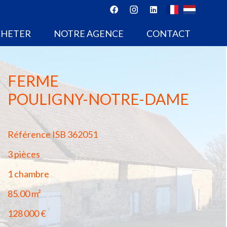
CHETER
NOTRE AGENCE
CONTACT
FERME
POULIGNY-NOTRE-DAME
Référence
ISB 362051
3 pièces
1 chambre
85.00
m²
128 000 €