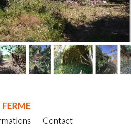
: FERME
rmations
Contact