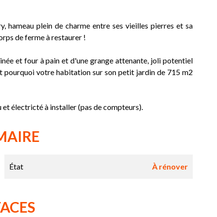
, hameau plein de charme entre ses vieilles pierres et sa
orps de ferme à restaurer !
e et four à pain et d'une grange attenante, joli potentiel
et pourquoi votre habitation sur son petit jardin de 715 m2
et électricté à installer (pas de compteurs).
MAIRE
État
À rénover
FACES