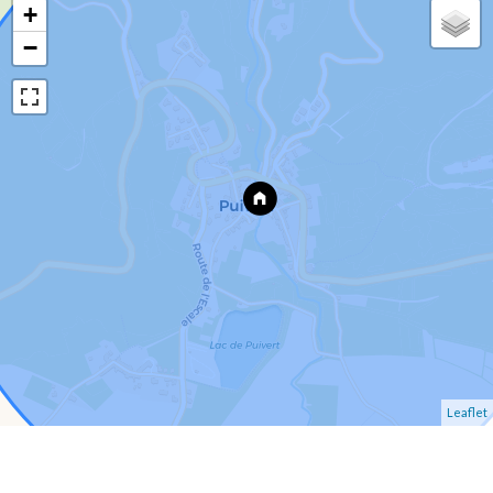
+
−
Leaflet