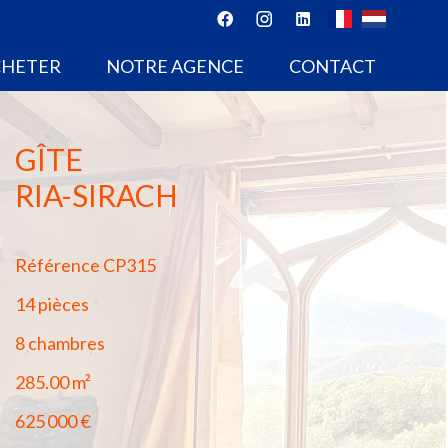
CHETER
NOTRE AGENCE
CONTACT
GÎTE
RIA-SIRACH
Référence
CP315
14 pièces
8 chambres
285.00
m²
625 000 €