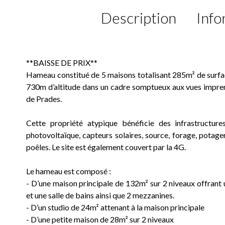
Description
Info
**BAISSE DE PRIX**
Hameau constitué de 5 maisons totalisant 285m² de surface
730m d’altitude dans un cadre somptueux aux vues impren
de Prades.
Cette propriété atypique bénéficie des infrastructur
photovoltaïque, capteurs solaires, source, forage, potage
poêles. Le site est également couvert par la 4G.
Le hameau est composé :
- D’une maison principale de 132m² sur 2 niveaux offrant 
et une salle de bains ainsi que 2 mezzanines.
- D’un studio de 24m² attenant à la maison principale
- D’une petite maison de 28m² sur 2 niveaux