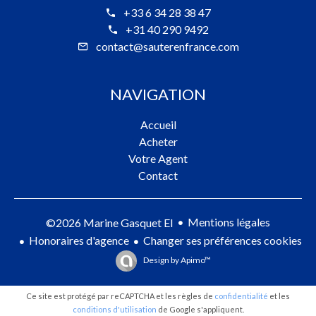
+33 6 34 28 38 47
+31 40 290 9492
contact@sauterenfrance.com
NAVIGATION
Accueil
Acheter
Votre Agent
Contact
Mentions légales
©2026 Marine Gasquet EI
Honoraires d'agence
Changer ses préférences cookies
Design by
Apimo™
Ce site est protégé par reCAPTCHA et les règles de
confidentialité
et les
conditions d'utilisation
de Google s'appliquent.