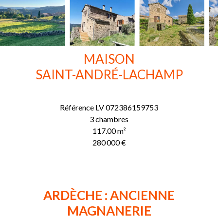
MAISON
SAINT-ANDRÉ-LACHAMP
Référence
LV 072386159753
3 chambres
117.00
m²
280 000 €
ARDÈCHE : ANCIENNE
MAGNANERIE