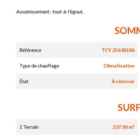
Assainissement : tout-à-l'égout.
SOM
Référence
TCY 25638186
Type de chauffage
Climatisation
État
À rénover
SUR
1 Terrain
237.00 m²