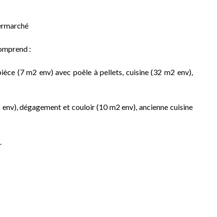
permarché
comprend :
ièce (7 m2 env) avec poêle à pellets, cuisine (32 m2 env),
2 env), dégagement et couloir (10 m2 env), ancienne cuisine
.