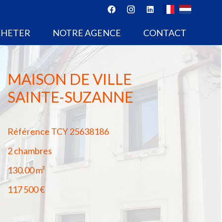
CHETER
NOTRE AGENCE
CONTACT
MAISON DE VILLE
SAINTE-SUZANNE
Référence
TCY 25638186
2 chambres
130.00
m²
117 500 €