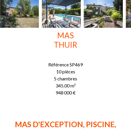
MAS
THUIR
Référence
SP469
10 pièces
5 chambres
345.00
m²
948 000 €
MAS D'EXCEPTION, PISCINE,