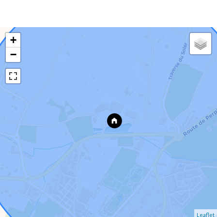
+
−
Leaflet