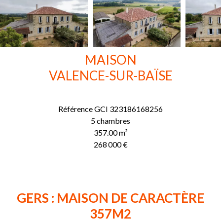
MAISON
VALENCE-SUR-BAÏSE
Référence
GCI 323186168256
5 chambres
357.00
m²
268 000 €
GERS : MAISON DE CARACTÈRE
357M2