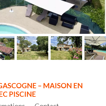
 GASCOGNE – MAISON EN
EC PISCINE
rmations
Contact