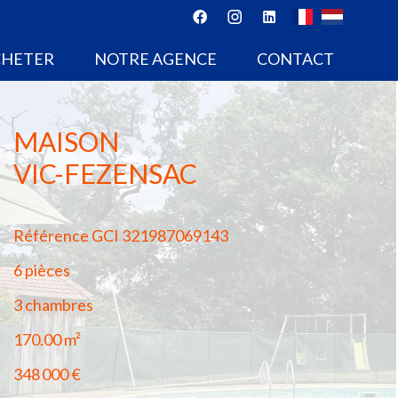
CHETER
NOTRE AGENCE
CONTACT
MAISON
VIC-FEZENSAC
Référence
GCI 321987069143
6 pièces
3 chambres
170.00
m²
348 000 €