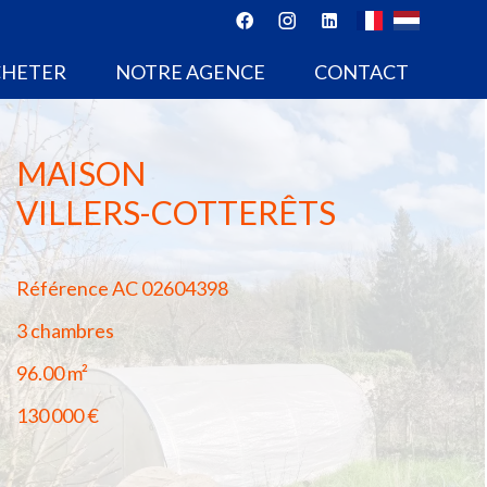
CHETER
NOTRE AGENCE
CONTACT
MAISON
VILLERS-COTTERÊTS
Référence
AC 02604398
3 chambres
96.00
m²
130 000 €