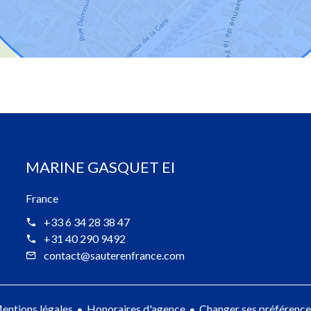
MARINE GASQUET EI
France
+33 6 34 28 38 47
+31 40 290 9492
contact@sauterenfrance.com
entions légales
Honoraires d'agence
Changer ses préférence