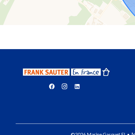
M
©2026 Marine Gasquet EI