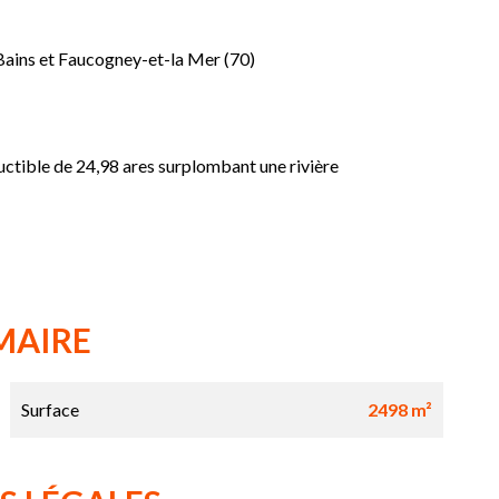
-Bains et Faucogney-et-la Mer (70)
uctible de 24,98 ares surplombant une rivière
MAIRE
Surface
2498 m²