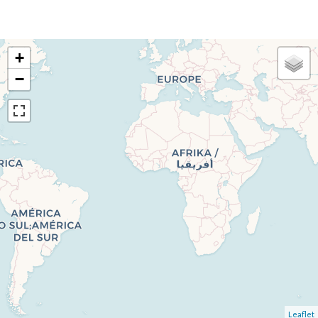
+
−
Leaflet