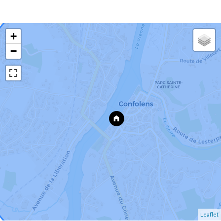
+
−
Leaflet