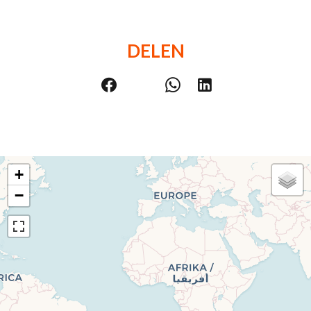
DELEN
+
−