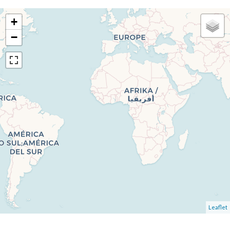
+
−
Leaflet