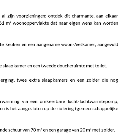
 al zijn voorzieningen; ontdek dit charmante, aan elkaar
161 m² woonoppervlakte dat naar eigen wens kan worden
chte keuken en een aangename woon-/eetkamer, aangevuld
e slaapkamer en een tweede doucheruimte met toilet.
erging, twee extra slaapkamers en een zolder die nog
verwarming via een omkeerbare lucht-luchtwarmtepomp,
en is het aangesloten op de riolering (gemeenschappelijke
nde schuur van 78 m² en een garage van 20 m² met zolder.