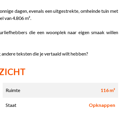
zonnige dagen, evenals een uitgestrekte, omheinde tuin met
l van 4.806 m².
uurliefhebbers die een woonplek naar eigen smaak willen
g andere teksten die je vertaald wilt hebben?
ZICHT
Ruimte
116 m²
Staat
Opknappen