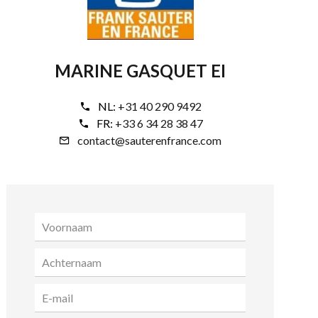
MARINE GASQUET EI
NL:
+31 40 290 9492
FR:
+33 6 34 28 38 47
contact@sauterenfrance.com