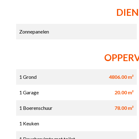
DIE
Zonnepanelen
OPPER
1 Grond
4806.00 m²
1 Garage
20.00 m²
1 Boerenschuur
78.00 m²
1 Keuken
1 Doucheruimte met toilet