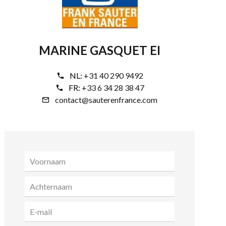
MARINE GASQUET EI
NL:
+31 40 290 9492
FR:
+33 6 34 28 38 47
contact@sauterenfrance.com