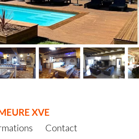
EMEURE XVE
rmations
Contact