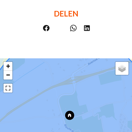
DELEN
+
−