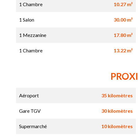
1 Chambre
10.27 m²
1 Salon
30.00 m²
1 Mezzanine
17.80 m²
1 Chambre
13.22 m²
PROX
Aéroport
35 kilomètres
Gare TGV
30 kilomètres
Supermarché
10 kilomètres