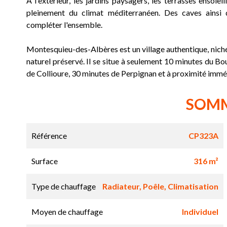
À l'extérieur, les jardins paysagers, les terrasses ensole
pleinement du climat méditerranéen. Des caves ainsi
compléter l'ensemble.
Montesquieu-des-Albères est un village authentique, nic
naturel préservé. Il se situe à seulement 10 minutes du B
de Collioure, 30 minutes de Perpignan et à proximité immé
SOM
Référence
CP323A
Surface
316 m²
Type de chauffage
Radiateur, Poêle, Climatisation
Moyen de chauffage
Individuel