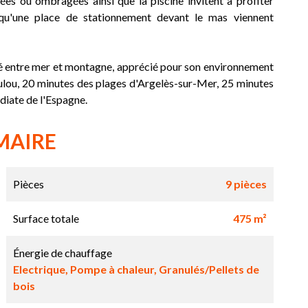
illées ou ombragées ainsi que la piscine invitent à profiter
 qu'une place de stationnement devant le mas viennent
hé entre mer et montagne, apprécié pour son environnement
oulou, 20 minutes des plages d'Argelès-sur-Mer, 25 minutes
diate de l'Espagne.
MAIRE
Pièces
9 pièces
Surface totale
475 m²
Énergie de chauffage
Electrique, Pompe à chaleur, Granulés/Pellets de
bois