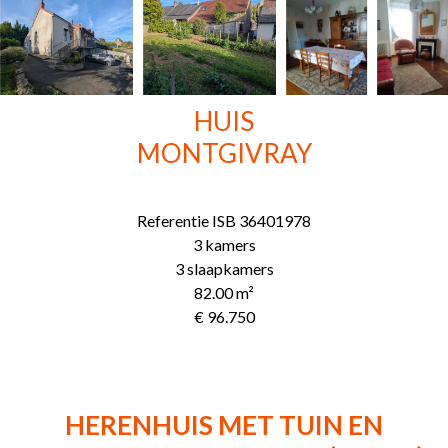
HUIS
MONTGIVRAY
Referentie
ISB 36401978
3 kamers
3 slaapkamers
82.00
m²
€ 96.750
HERENHUIS MET TUIN EN