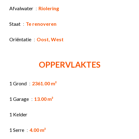
Afvalwater
Riolering
Staat
Te renoveren
Oriëntatie
Oost, West
OPPERVLAKTES
1 Grond
2361.00 m²
1 Garage
13.00 m²
1 Kelder
1 Serre
4.00 m²