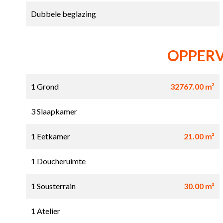
Dubbele beglazing
OPPER
1 Grond
32767.00 m²
3 Slaapkamer
1 Eetkamer
21.00 m²
1 Doucheruimte
1 Sousterrain
30.00 m²
1 Atelier