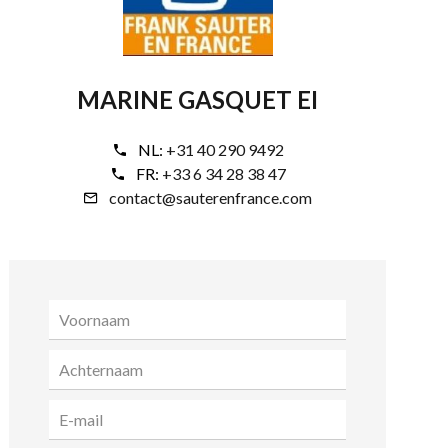
MARINE GASQUET EI
NL:
+31 40 290 9492
FR:
+33 6 34 28 38 47
contact@sauterenfrance.com