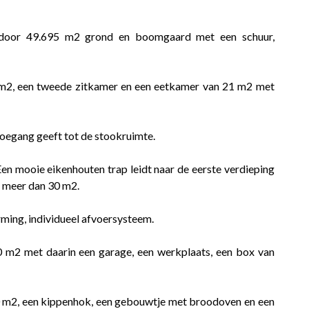
 door 49.695 m2 grond en boomgaard met een schuur,
 m2, een tweede zitkamer en een eetkamer van 21 m2 met
toegang geeft tot de stookruimte.
Een mooie eikenhouten trap leidt naar de eerste verdieping
n meer dan 30 m2.
ming, individueel afvoersysteem.
 m2 met daarin een garage, een werkplaats, een box van
40 m2, een kippenhok, een gebouwtje met broodoven en een