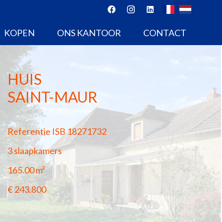
KOPEN
ONS KANTOOR
CONTACT
HUIS
SAINT-MAUR
Referentie
ISB 18271732
3 slaapkamers
165.00
m²
€ 243.800